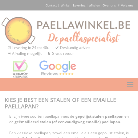
Contact | Winkel
Levering | afhalen
Over ons
Volg ons
Levering in 24 tot 48u
Deskundig advies
Afhaling mogelijk
Gratis retour
KIES JE BEST EEN STALEN OF EEN EMAILLE
PAELLAPAN?
Er zijn twee soorten paellapannen: de
gepolijst stalen paellapan
en
de
geëmailleerd stalen (of eenvoudigweg emaille) paellapan
.
Een klassieke paellapan, zowel een emaille als een gepolijst stalen, is