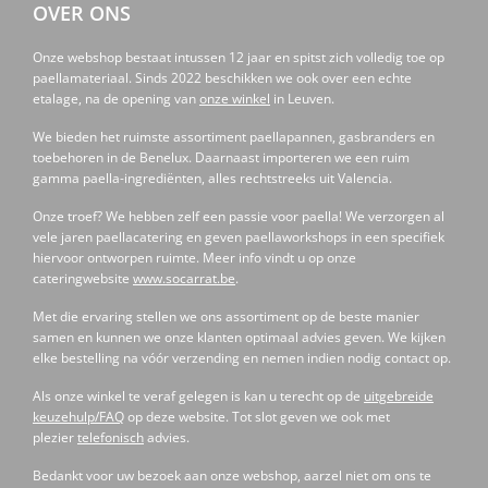
OVER ONS
Onze webshop bestaat intussen 12 jaar en spitst zich volledig toe op
paellamateriaal. Sinds 2022 beschikken we ook over een echte
etalage, na de opening van
onze winkel
in Leuven.
We bieden het ruimste assortiment paellapannen, gasbranders en
toebehoren in de Benelux. Daarnaast importeren we een ruim
gamma paella-ingrediënten, alles rechtstreeks uit Valencia.
Onze troef? We hebben zelf een passie voor paella! We verzorgen al
vele jaren paellacatering en geven paellaworkshops in een specifiek
hiervoor ontworpen ruimte. Meer info vindt u op onze
cateringwebsite
www.socarrat.be
.
Met die ervaring stellen we ons assortiment op de beste manier
samen en kunnen we onze klanten optimaal advies geven. We kijken
elke bestelling na vóór verzending en nemen indien nodig contact op.
Als onze winkel te veraf gelegen is kan u terecht op de
uitgebreide
keuzehulp/FAQ
op deze website. Tot slot geven we ook met
plezier
telefonisch
advies.
Bedankt voor uw bezoek aan onze webshop, aarzel niet om ons te