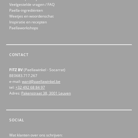
Veelgestelde vragen / FAQ
Paella-ingrediënten
Weetjes en woordenschat
Inspiratie en recepten
Paellaworkshops
CONTACT
FITZ BV
(Paellawinkel - Socarrat)
BE0683.717.267
e-mail:
ward@paellawinkel.be
tel:
+32 492 68 84 97
Adres:
Pakenstraat 38, 3001 Leuven
SOCIAL
Wat klanten over ons schrijven: