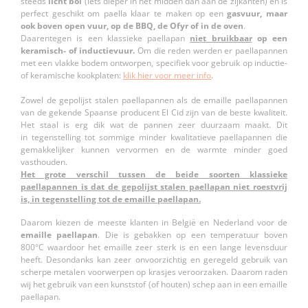
steeds
licht bol
(iets dieper in het midden dan aan de zijkanten) en is
perfect geschikt om paella klaar te maken op een
gasvuur, maar
ook boven open vuur, op de BBQ, de Ofyr of in de oven
.
Daarentegen is een klassieke paellapan
niet bruikbaar
op een
keramisch- of inductievuur.
Om die reden werden er paellapannen
met een vlakke bodem ontworpen, specifiek voor gebruik op inductie-
of keramische kookplaten:
klik hier voor meer info
.
Zowel de gepolijst stalen paellapannen als de emaille paellapannen
van de gekende Spaanse producent El Cid zijn van de beste kwaliteit.
Het staal is erg dik wat de pannen zeer duurzaam maakt. Dit
in tegenstelling tot sommige minder kwalitatieve paellapannen die
gemakkelijker kunnen vervormen en de warmte minder goed
vasthouden.
Het grote verschil tussen de beide soorten klassieke
paellapannen is dat de gepolijst stalen paellapan niet roestvrij
is, in tegenstelling tot de emaille paellapan.
Daarom kiezen de meeste klanten in België en Nederland voor de
emaille paellapan
. Die is gebakken op een temperatuur boven
800°C waardoor het emaille zeer sterk is en een lange levensduur
heeft. Desondanks kan zeer onvoorzichtig en geregeld gebruik van
scherpe metalen voorwerpen op krasjes veroorzaken. Daarom raden
wij het gebruik van een kunststof (of houten) schep aan in een emaille
paellapan.