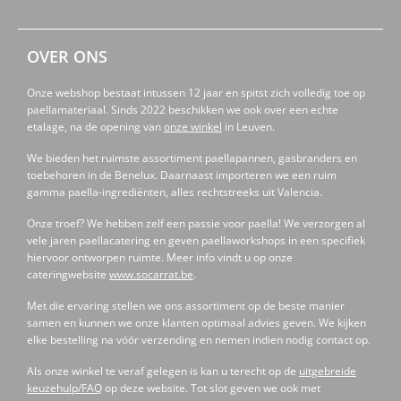
OVER ONS
Onze webshop bestaat intussen 12 jaar en spitst zich volledig toe op
paellamateriaal. Sinds 2022 beschikken we ook over een echte
etalage, na de opening van
onze winkel
in Leuven.
We bieden het ruimste assortiment paellapannen, gasbranders en
toebehoren in de Benelux. Daarnaast importeren we een ruim
gamma paella-ingrediënten, alles rechtstreeks uit Valencia.
Onze troef? We hebben zelf een passie voor paella! We verzorgen al
vele jaren paellacatering en geven paellaworkshops in een specifiek
hiervoor ontworpen ruimte. Meer info vindt u op onze
cateringwebsite
www.socarrat.be
.
Met die ervaring stellen we ons assortiment op de beste manier
samen en kunnen we onze klanten optimaal advies geven. We kijken
elke bestelling na vóór verzending en nemen indien nodig contact op.
Als onze winkel te veraf gelegen is kan u terecht op de
uitgebreide
keuzehulp/FAQ
op deze website. Tot slot geven we ook met