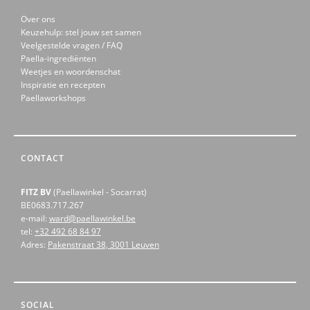
Over ons
Keuzehulp: stel jouw set samen
Veelgestelde vragen / FAQ
Paella-ingrediënten
Weetjes en woordenschat
Inspiratie en recepten
Paellaworkshops
CONTACT
FITZ BV
(Paellawinkel - Socarrat)
BE0683.717.267
e-mail:
ward@paellawinkel.be
tel:
+32 492 68 84 97
Adres:
Pakenstraat 38, 3001 Leuven
SOCIAL