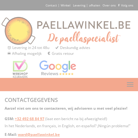
Contact | Winkel
Levering | afhalen
Over ons
Volg ons
Levering in 24 tot 48u
Deskundig advies
Afhaling mogelijk
Gratis retour
CONTACTGEGEVENS
Aarzel niet om ons te contacteren, wij adviseren u met veel plezier!
GSM:
+32 492 68 84 97
(laat een bericht na bij afwezigheid!)
In het Nederlands, en français, in English, en español? ¡Ningún problema!”
E-Mail:
ward@paellawinkel.be