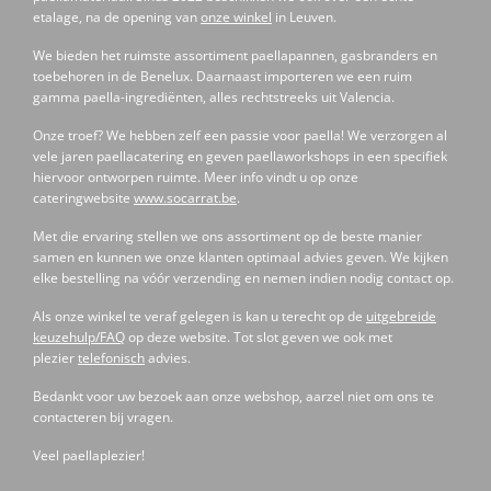
etalage, na de opening van
onze winkel
in Leuven.
We bieden het ruimste assortiment paellapannen, gasbranders en
toebehoren in de Benelux. Daarnaast importeren we een ruim
gamma paella-ingrediënten, alles rechtstreeks uit Valencia.
Onze troef? We hebben zelf een passie voor paella! We verzorgen al
vele jaren paellacatering en geven paellaworkshops in een specifiek
hiervoor ontworpen ruimte. Meer info vindt u op onze
cateringwebsite
www.socarrat.be
.
Met die ervaring stellen we ons assortiment op de beste manier
samen en kunnen we onze klanten optimaal advies geven. We kijken
elke bestelling na vóór verzending en nemen indien nodig contact op.
Als onze winkel te veraf gelegen is kan u terecht op de
uitgebreide
keuzehulp/FAQ
op deze website. Tot slot geven we ook met
plezier
telefonisch
advies.
Bedankt voor uw bezoek aan onze webshop, aarzel niet om ons te
contacteren bij vragen.
Veel paellaplezier!