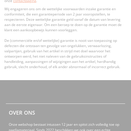
onze
contactpagina
.
Wij engageren ons om de wettelijke voorwaarden inzake garantie en
conformiteit, die een garantieperiode van 2 jaar vooropstellen, te
respecteren. Deze wettelijke garantie geld vanaf de datum van levering
aan de eerste eigenaar. Om een beroep te doen op de garantie moet de
klant een aankoopbewijs kunnen voorleggen.
De (commerciële en/of wettelijke) garantie is nooit van toepassing op
defecten die ontstaan ten gevolge van ongelukken, verwaarlozing,
valpartijen, gebruik van het artikel in strijd met doel waarvoor het
ontworpen werd, het niet naleven van de gebruiksinstructies of
handleiding, aanpassingen of wijzigingen aan het artikel, hardhandig
gebruik, slecht onderhoud, of elk ander abnormaal of incorrect gebruik.
OVER ONS
Onze webshop bestaat intussen 12 jaar en spitst zich volledig toe op
paellamateriaal. Sinds 2022 beschikken we ook over een echte