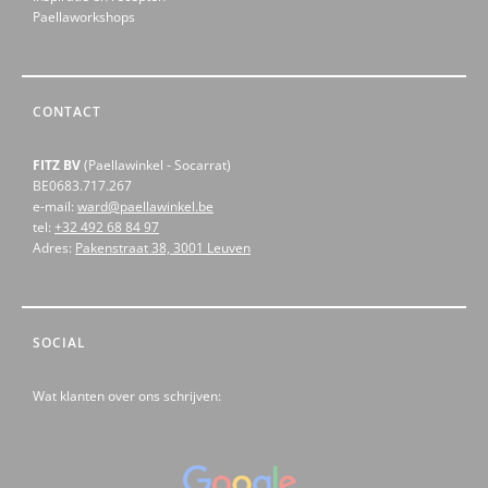
Paellaworkshops
CONTACT
FITZ BV
(Paellawinkel - Socarrat)
BE0683.717.267
e-mail:
ward@paellawinkel.be
tel:
+32 492 68 84 97
Adres:
Pakenstraat 38, 3001 Leuven
SOCIAL
Wat klanten over ons schrijven: