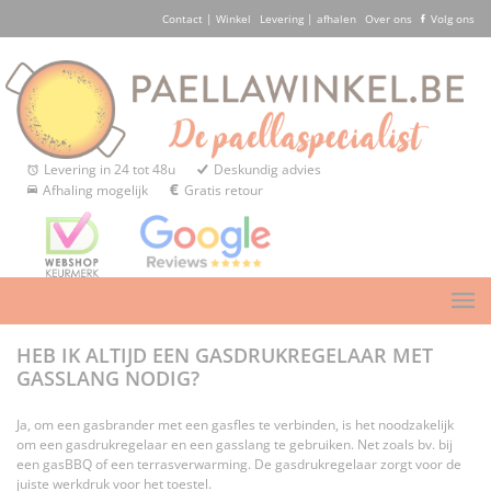
Contact | Winkel
Levering | afhalen
Over ons
Volg ons
Levering in 24 tot 48u
Deskundig advies
Afhaling mogelijk
Gratis retour
HEB IK ALTIJD EEN GASDRUKREGELAAR MET
GASSLANG NODIG?
Ja, om een gasbrander met een gasfles te verbinden, is het noodzakelijk
om een gasdrukregelaar en een gasslang te gebruiken. Net zoals bv. bij
een gasBBQ of een terrasverwarming. De gasdrukregelaar zorgt voor de
juiste werkdruk voor het toestel.