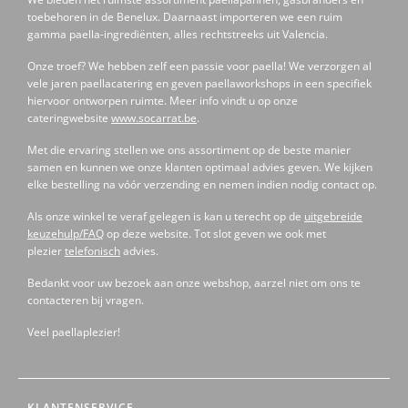
toebehoren in de Benelux. Daarnaast importeren we een ruim
gamma paella-ingrediënten, alles rechtstreeks uit Valencia.
Onze troef? We hebben zelf een passie voor paella! We verzorgen al
vele jaren paellacatering en geven paellaworkshops in een specifiek
hiervoor ontworpen ruimte. Meer info vindt u op onze
cateringwebsite
www.socarrat.be
.
Met die ervaring stellen we ons assortiment op de beste manier
samen en kunnen we onze klanten optimaal advies geven. We kijken
elke bestelling na vóór verzending en nemen indien nodig contact op.
Als onze winkel te veraf gelegen is kan u terecht op de
uitgebreide
keuzehulp/FAQ
op deze website. Tot slot geven we ook met
plezier
telefonisch
advies.
Bedankt voor uw bezoek aan onze webshop, aarzel niet om ons te
contacteren bij vragen.
Veel paellaplezier!
KLANTENSERVICE