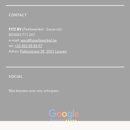
CONTACT
FITZ BV
(Paellawinkel - Socarrat)
BE0683.717.267
e-mail:
ward@paellawinkel.be
tel:
+32 492 68 84 97
Adres:
Pakenstraat 38, 3001 Leuven
SOCIAL
Wat klanten over ons schrijven: