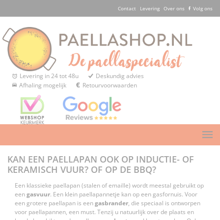
Contact
Levering
Over ons
Volg ons
Levering in 24 tot 48u
Deskundig advies
Afhaling mogelijk
Retourvoorwaarden
KAN EEN PAELLAPAN OOK OP INDUCTIE- OF
KERAMISCH VUUR? OF OP DE BBQ?
Een klassieke paellapan (stalen of emaille) wordt meestal gebruikt op
een
gasvuur
. Een klein paellapannetje kan op een gasfornuis. Voor
een grotere paellapan is een
gasbrander
, die speciaal is ontworpen
voor paellapannen, een must. Tenzij u natuurlijk over de plaats en