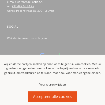
e-mail:
ward@paellashop.nl
tel:
+32 492 68 84 97
Adres:
Pakenstraat 38, 3001 Leuven
SOCIAL
Wat klanten over ons schrijven:
Wij, en derde partijen, maken op onze website gebruik van cookies. Met uw
goedkeuring gebruiken we cookies om te begrijpen hoe onze site wordt
Like us on Facebook
gebruikt, om voorkeuren op te slaan, maar ook voor marketingdoeleinden.
Voorkeuren wijzigen
Accepteer alle cookies
Powered by Vector BROSS