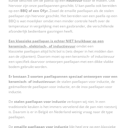
kunde beschikt om de paella op een
houtvuur
klaar te maken. Ook
hiervoor zijn onze paellapannen geschikt. U kan paella ook bereiden
op een
BBQ of een Ofyr.
Zowel de emaille paellapan als de stalen
paellapan zijn hiervoor geschikt. H
et bereiden van een paella op een
BBQ is wat moeilijker omdat men minder controle heeft over de
temperatuur in vergelijking met een gasbrander, die verschillende
afzonderlijk bedienbare gasringen heeft.
Een klassieke paellapan is echter NIET bruikbaar op een
keramisch-, elektrisch-, of inductievuur
omdat een
klassieke paellapan altijd licht bol is (iets dieper in het midden dan
aan de zijkanten). Daarom moet op een keramisch- of inductievuur
een specifiek daarvoor ontworpen paellapan met een dikke vlakke
bodem gebruikt worden.
Er bestaan 3 soorten paellapannen speciaal ontworpen voor een
keramisch- of inductievuur:
de stalen paellapan voor inductie, de
geëmailleerde paellapan voor inductie, en de inox paellapan voor
inductie.
De
stalen paellapan voor inductie
verkopen wij niet. In een
traditionele keuken is het immers vervelend dat de pan niet roestvrij
is. Daarom is er in België en Nederland weinig vraag naar dit type
paellapan.
De
emaille paellapan voor inductie
lijkt heel erg op een klassieke